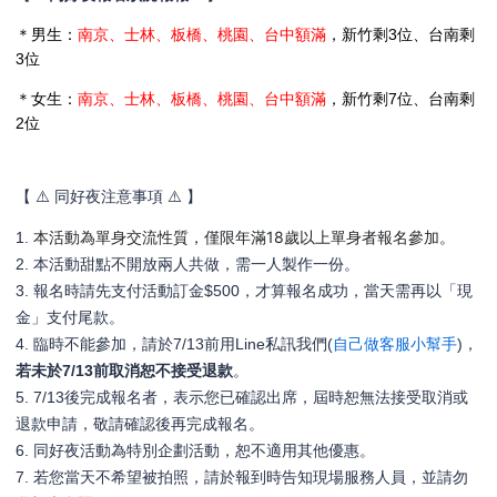
＊男生：
南京、
士
林、板橋、桃園、台中額滿
，新竹剩3位、台南剩
3位
＊女生：
南京、士林、板橋、桃園、台中額滿
，
新竹剩7位、台南剩
2位
【 ⚠️ 同好夜注意事項
⚠️
】
本活動為單身交流性質，僅限年滿18歲以上單身者
報名參加。
1.
2. 本活動甜點不開放兩人共做，需一人製作一份。
3. 報名時請先支付活動訂金$500，才算報名成功，當天需再以「現
金」支付尾款。
4. 臨時不能參加，請於7/13前用Line私訊我們(
自己做客服小幫手
)，
若未於7/13前取消恕不接受退款
。
5. 7/13後完成報名者，表示您已確認出席，屆時恕無法接受取消或
退款申請，敬請確認後再完成報名。
6. 同好夜活動為特別企劃活動，恕不適用其他優惠。
7. 若您當天不希望被拍照，請於報到時告知現場服務人員，並請勿