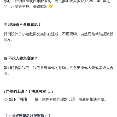
放心～我們沒有硬性年齡限制，過去參加者大多介於 25～40 歲之
間，只要是單身，都很歡迎 💛
💬
現場會不會很尷尬？
我們設計了小遊戲與交換甜點流程，不用硬聊、自然而然就能認識新
朋友。
📸
不想入鏡怎麼辦？
報到時告訴我們，我們會尊重你的意願，不會安排你入鏡或參與大合
照。
\ 同學們上課了！快進教室 🏃 /
👉 點下「
報名
」，挑一款你喜歡的甜點，讓一段新的相遇開始。
【
✨
同好夜報名狀況報報
✨ 】