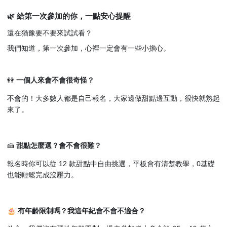
🌿 給第一次參加的你，一點安心提醒
還在猶豫要不要來試試看？
我們知道，第一次參加，心裡一定會有一些小擔心。
👭
一個人來會不會很奇怪？
不會的！大多數人都是自己報名，大家邊做甜點邊互動，很快就熟起
來了。
🍰
甜點怎麼選？會不會很難？
報名時你可以從 12 款甜點中自由挑選，平板會有清楚教學，0基礎
也能輕鬆完成沒壓力。
🎂
有年齡限制嗎？我這年紀會不會不適合？